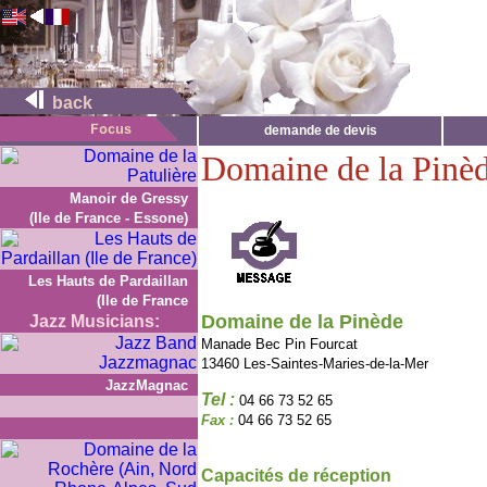
back
demande de devis
Domaine de la Pinè
Manoir de Gressy
(Ile de France - Essone)
Les Hauts de Pardaillan
(Ile de France
Domaine de la Pinède
Jazz Musicians:
Manade Bec Pin Fourcat
13460 Les-Saintes-Maries-de-la-Mer
JazzMagnac
Tel :
04 66 73 52 65
Fax :
04 66 73 52 65
Capacités de réception