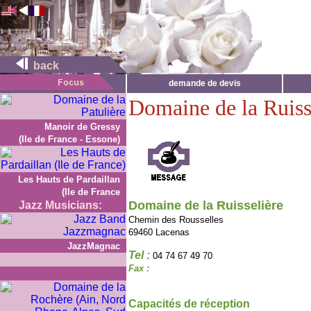
back
demande de devis
Domaine de la Ruiss
Manoir de Gressy
(Ile de France - Essone)
Les Hauts de Pardaillan
(Ile de France
Domaine de la Ruisselière
Jazz Musicians:
Chemin des Rousselles
69460 Lacenas
JazzMagnac
Tel :
04 74 67 49 70
Fax :
Capacités de réception