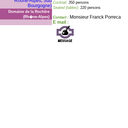
Cocktail:
350 persons
Seated (tables):
220 persons
Domaine de la Rochère
(Rh�ne-Alpes)
Monsieur Franck Porreca
Contact :
E mail :