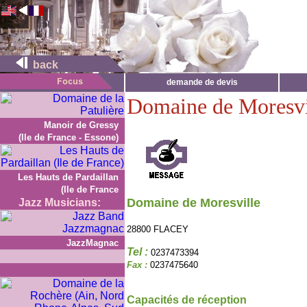
back
demande de devis
Domaine de Moresvi
Manoir de Gressy
(Ile de France - Essone)
Les Hauts de Pardaillan
(Ile de France
Domaine de Moresville
Jazz Musicians:
28800 FLACEY
JazzMagnac
Tel :
0237473394
Fax :
0237475640
Capacités de réception