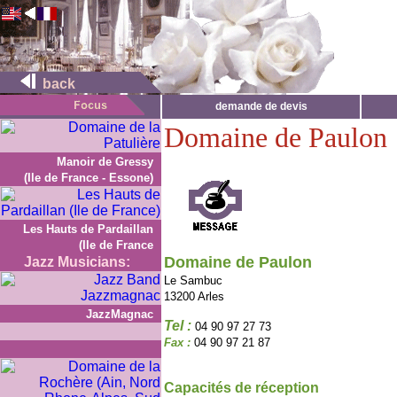
back
demande de devis
Domaine de Paulon
Manoir de Gressy
(Ile de France - Essone)
Les Hauts de Pardaillan
(Ile de France
Domaine de Paulon
Jazz Musicians:
Le Sambuc
13200 Arles
JazzMagnac
Tel :
04 90 97 27 73
Fax :
04 90 97 21 87
Capacités de réception