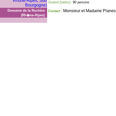
Seated (tables):
90 persons
Domaine de la Rochère
Monsieur et Madame Planes
Contact :
(Rh�ne-Alpes)