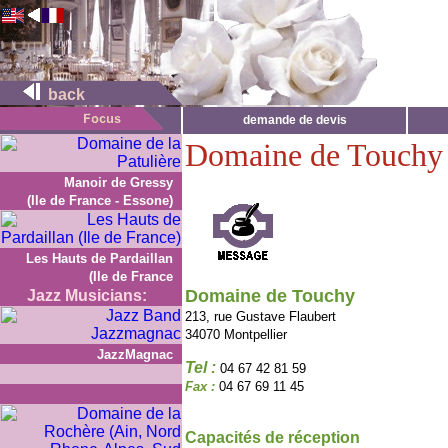
back
demande de devis
Domaine de Touchy
Manoir de Gressy
(Ile de France - Essone)
Les Hauts de Pardaillan
(Ile de France
Domaine de Touchy
Jazz Musicians:
213, rue Gustave Flaubert
34070 Montpellier
JazzMagnac
Tel :
04 67 42 81 59
Fax :
04 67 69 11 45
Capacités de réception