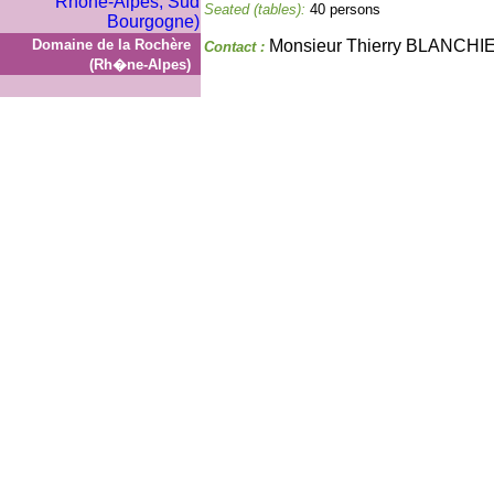
Seated (tables):
40 persons
Domaine de la Rochère
Monsieur Thierry BLANCHI
Contact :
(Rh�ne-Alpes)