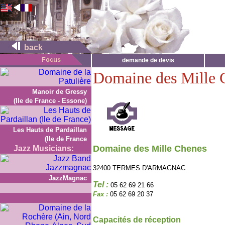
back
demande de devis
Domaine des Mille 
Manoir de Gressy
(Ile de France - Essone)
Les Hauts de Pardaillan
(Ile de France
Domaine des Mille Chenes
Jazz Musicians:
32400 TERMES D'ARMAGNAC
JazzMagnac
Tel :
05 62 69 21 66
Fax :
05 62 69 20 37
Capacités de réception