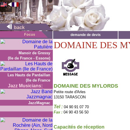
back
demande de devis
DOMAINE DES M
Manoir de Gressy
(Ile de France - Essone)
Les Hauts de Pardaillan
(Ile de France
DOMAINE DES MYLORDS
Jazz Musicians:
Petite route d'Arles
13150 TARASCON
JazzMagnac
Tel :
04 90 91 07 70
Fax :
04 90 43 56 50
Capacités de réception