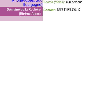
Seated (tables):
400 persons
Domaine de la Rochère
MR FIELOUX
Contact :
(Rh�ne-Alpes)