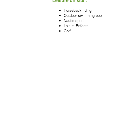
Leisure on site :
Horseback riding
Outdoor swimming pool
Nautic sport
Loisirs Enfants
Golf