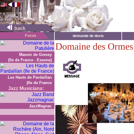
back
demande de devis
Domaine des Ormes
Manoir de Gressy
(Ile de France - Essone)
Les Hauts de Pardaillan
(Ile de France
Jazz Musicians:
JazzMagnac