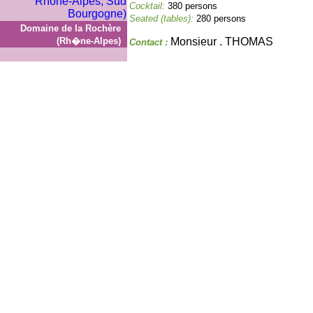
Cocktail:
380 persons
Seated (tables):
280 persons
Domaine de la Rochère
(Rh�ne-Alpes)
Monsieur . THOMAS
Contact :