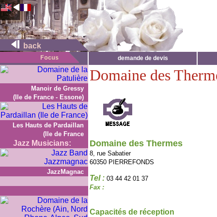
back
demande de devis
Domaine des Therm
Manoir de Gressy
(Ile de France - Essone)
Les Hauts de Pardaillan
(Ile de France
Domaine des Thermes
Jazz Musicians:
8, rue Sabatier
60350 PIERREFONDS
JazzMagnac
Tel :
03 44 42 01 37
Fax :
Capacités de réception