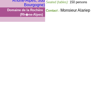
Seated (tables):
150 persons
Domaine de la Rochère
Monsieur Alariep
Contact :
(Rh�ne-Alpes)