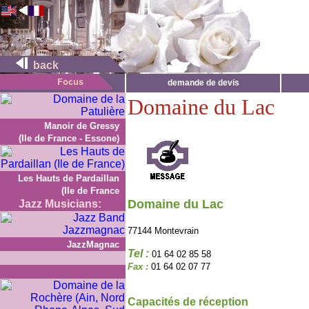
back
demande de devis
Domaine du Lac
Manoir de Gressy
(Ile de France - Essone)
Les Hauts de Pardaillan
(Ile de France
Domaine du Lac
Jazz Musicians:
77144 Montevrain
JazzMagnac
Tel :
01 64 02 85 58
Fax :
01 64 02 07 77
Capacités de réception