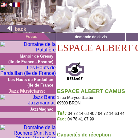
back
demande de devis
ESPACE ALBERT
Manoir de Gressy
(Ile de France - Essone)
Les Hauts de Pardaillan
(Ile de France
ESPACE ALBERT CAMUS
Jazz Musicians:
1 rue Maryse Bastié
69500 BRON
JazzMagnac
Tel :
04 72 14 63 40 / 04 72 14 63 44
Fax :
04 78 41 07 99
Capacités de réception