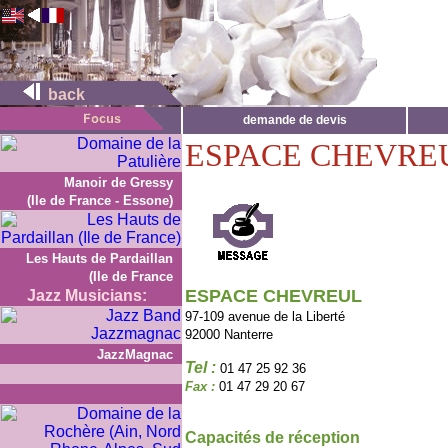
back
demande de devis
ESPACE CHEVRE
Manoir de Gressy
(Ile de France - Essone)
Les Hauts de Pardaillan
(Ile de France
ESPACE CHEVREUL
Jazz Musicians:
97-109 avenue de la Liberté
92000 Nanterre
JazzMagnac
Tel :
01 47 25 92 36
Fax :
01 47 29 20 67
Capacités de réception