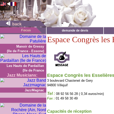
back
demande de devis
Espace Congrès les 
Manoir de Gressy
(Ile de France - Essone)
Les Hauts de Pardaillan
(Ile de France
Espace Congrès les Esselière
Jazz Musicians:
3 boulevard Chastenet de Gery
94800 Villejuif
JazzMagnac
Tel :
08 92 56 56 28 ( 0,34 euros/min)
Fax :
01 49 58 30 49
Capacités de réception