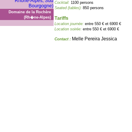
Cocktail:
1100 persons
Seated (tables):
850 persons
Domaine de la Rochère
(Rh�ne-Alpes)
Tariffs
Location journée:
entre 550 € et 6900 €
Location soirée:
entre 550 € et 6900 €
Melle Pereira Jessica
Contact :