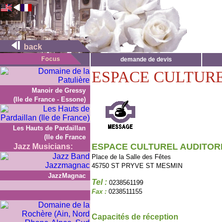
back
demande de devis
ESPACE CULTUR
Manoir de Gressy
(Ile de France - Essone)
Les Hauts de Pardaillan
(Ile de France
ESPACE CULTUREL AUDITOR
Jazz Musicians:
Place de la Salle des Fêtes
45750 ST PRYVE ST MESMIN
JazzMagnac
Tel :
0238561199
Fax :
0238511155
Capacités de réception