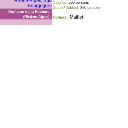
Cocktail:
500 persons
Seated (tables):
280 persons
Domaine de la Rochère
(Rh�ne-Alpes)
Maillet
Contact :