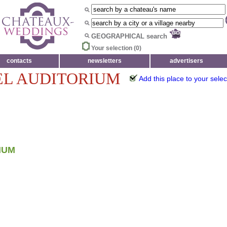
GEOGRAPHICAL search
Your selection (
0
)
contacts
newsletters
advertisers
EL AUDITORIUM
Add this place to your selec
IUM