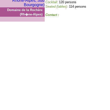
Cocktail:
120 persons
Seated (tables):
114 persons
Domaine de la Rochère
(Rh�ne-Alpes)
Contact :