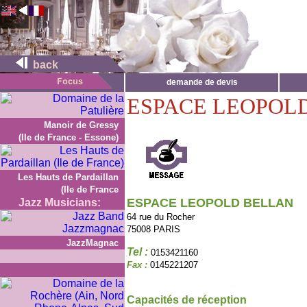
back
demande de devis
ESPACE LEOPOL
Manoir de Gressy
(Ile de France - Essone)
Les Hauts de Pardaillan
(Ile de France
ESPACE LEOPOLD BELLAN
Jazz Musicians:
64 rue du Rocher
75008 PARIS
JazzMagnac
Tel :
0153421160
Fax :
0145221207
Capacités de réception