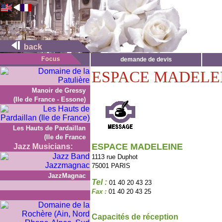
back
demande de devis
ESPACE MADELE
Manoir de Gressy
(Ile de France - Essone)
Les Hauts de Pardaillan
(Ile de France
ESPACE MADELEINE
Jazz Musicians:
1113 rue Duphot
75001 PARIS
JazzMagnac
Tel :
01 40 20 43 23
Fax :
01 40 20 43 25
Capacités de réception