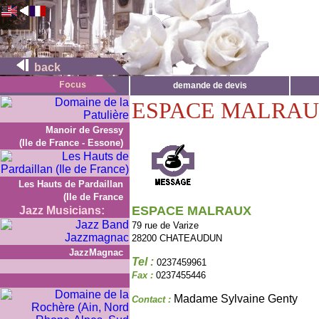
back
demande de devis
ESPACE MALRA
Manoir de Gressy
(Ile de France - Essone)
Les Hauts de Pardaillan
(Ile de France
ESPACE MALRAUX
Jazz Musicians:
79 rue de Varize
28200 CHATEAUDUN
JazzMagnac
Tel :
0237459961
Fax :
0237455446
Madame Sylvaine Genty
Contact :