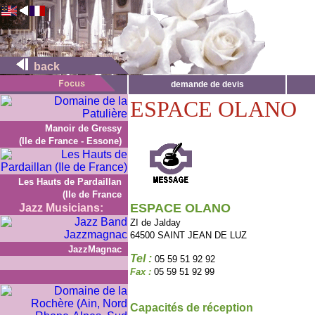
back
demande de devis
ESPACE OLANO
Manoir de Gressy
(Ile de France - Essone)
Les Hauts de Pardaillan
(Ile de France
ESPACE OLANO
Jazz Musicians:
ZI de Jalday
64500 SAINT JEAN DE LUZ
JazzMagnac
Tel :
05 59 51 92 92
Fax :
05 59 51 92 99
Capacités de réception