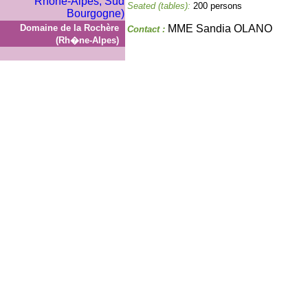
Seated (tables):
200 persons
Domaine de la Rochère
MME Sandia OLANO
Contact :
(Rh�ne-Alpes)