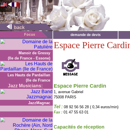
back
demande de devis
Espace Pierre Cardi
Manoir de Gressy
(Ile de France - Essone)
Les Hauts de Pardaillan
(Ile de France
Espace Pierre Cardin
Jazz Musicians:
1, avenue Gabriel
75008 PARIS
JazzMagnac
Tel :
08 92 56 56 28 ( 0,34 euros/min)
Fax :
01 47 55 63 01
Capacités de réception