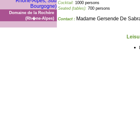
Cocktail:
1000 persons
Seated (tables):
700 persons
Domaine de la Rochère
(Rh�ne-Alpes)
Madame Gersende De Sabra
Contact :
Leisu