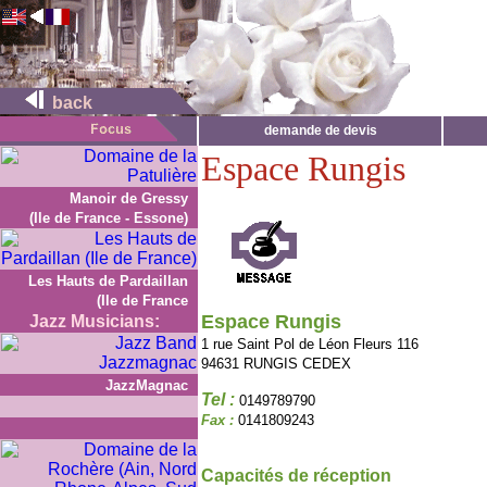
back
demande de devis
Espace Rungis
Manoir de Gressy
(Ile de France - Essone)
Les Hauts de Pardaillan
(Ile de France
Espace Rungis
Jazz Musicians:
1 rue Saint Pol de Léon Fleurs 116
94631 RUNGIS CEDEX
JazzMagnac
Tel :
0149789790
Fax :
0141809243
Capacités de réception