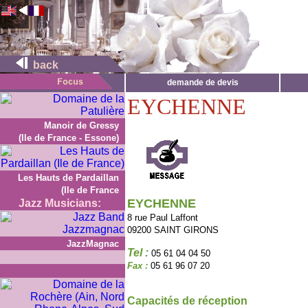
back
demande de devis
EYCHENNE
Manoir de Gressy
(Ile de France - Essone)
Les Hauts de Pardaillan
(Ile de France
EYCHENNE
Jazz Musicians:
8 rue Paul Laffont
09200 SAINT GIRONS
JazzMagnac
Tel :
05 61 04 04 50
Fax :
05 61 96 07 20
Capacités de réception