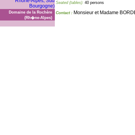
Seated (tables):
40 persons
Domaine de la Rochère
Monsieur et Madame BOR
Contact :
(Rh�ne-Alpes)