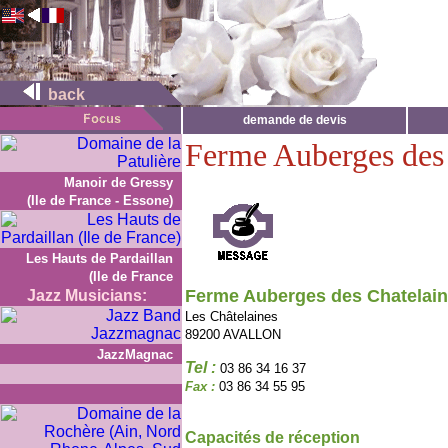
back
demande de devis
Ferme Auberges des 
Manoir de Gressy
(Ile de France - Essone)
Les Hauts de Pardaillan
(Ile de France
Ferme Auberges des Chatelai
Jazz Musicians:
Les Châtelaines
89200 AVALLON
JazzMagnac
Tel :
03 86 34 16 37
Fax :
03 86 34 55 95
Capacités de réception