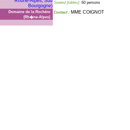
Seated (tables):
60 persons
Domaine de la Rochère
MME COIGNOT
Contact :
(Rh�ne-Alpes)