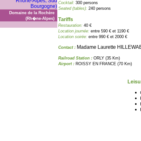
Cocktail:
300 persons
Seated (tables):
240 persons
Domaine de la Rochère
(Rh�ne-Alpes)
Tariffs
Restauration:
40 €
Location journée:
entre 590 € et 1190 €
Location soirée:
entre 990 € et 2000 €
Madame Laurette HILLEW
Contact :
Railroad Station :
ORLY (35 Km)
Airport :
ROISSY EN FRANCE (70 Km)
Leisu