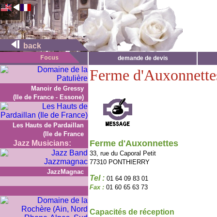
back
demande de devis
Ferme d'Auxonnette
Manoir de Gressy
(Ile de France - Essone)
Les Hauts de Pardaillan
(Ile de France
Ferme d'Auxonnettes
Jazz Musicians:
33, rue du Caporal Petit
77310 PONTHIERRY
JazzMagnac
Tel :
01 64 09 83 01
Fax :
01 60 65 63 73
Capacités de réception