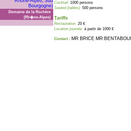
Cocktail:
1000 persons
Seated (tables):
500 persons
Domaine de la Rochère
(Rh�ne-Alpes)
Tariffs
Restauration:
20 €
Location journée:
à partir de 1000 €
MR BRICE MR BENTABOU
Contact :