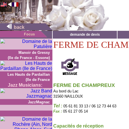
back
demande de devis
FERME DE CHA
Manoir de Gressy
(Ile de France - Essone)
Les Hauts de Pardaillan
(Ile de France
FERME DE CHAMPREUX
Jazz Musicians:
Au bord du Lac
31560 NAILLOUX
JazzMagnac
Tel :
05 61 81 33 13 / 06 12 73 44 63
Fax :
05 61 27 05 14
Capacités de réception