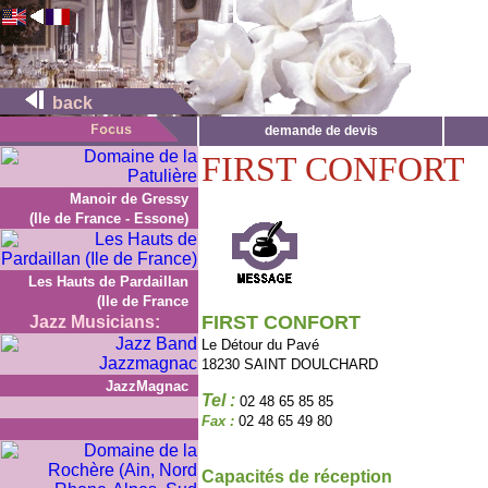
back
demande de devis
FIRST CONFORT
Manoir de Gressy
(Ile de France - Essone)
Les Hauts de Pardaillan
(Ile de France
FIRST CONFORT
Jazz Musicians:
Le Détour du Pavé
18230 SAINT DOULCHARD
JazzMagnac
Tel :
02 48 65 85 85
Fax :
02 48 65 49 80
Capacités de réception