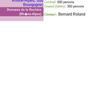
Cocktail:
600 persons
Seated (tables):
350 persons
Domaine de la Rochère
(Rh�ne-Alpes)
Bernard Roland
Contact :