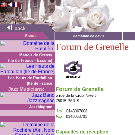
back
demande de devis
Forum de Grenelle
Manoir de Gressy
(Ile de France - Essone)
Les Hauts de Pardaillan
(Ile de France
Forum de Grenelle
Jazz Musicians:
5 rue de la Croix Nivert
75015 PARIS
JazzMagnac
Tel :
0143067008
Fax :
0143063701
Capacités de réception