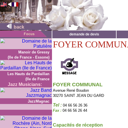
back
demande de devis
FOYER COMMUN
Manoir de Gressy
(Ile de France - Essone)
Les Hauts de Pardaillan
(Ile de France
FOYER COMMUNAL
Jazz Musicians:
Avenue René Boudon
30270 SAINT JEAN DU GARD
JazzMagnac
Tel :
04 66 56 26 36
Fax :
04 66 56 26 44
Capacités de réception