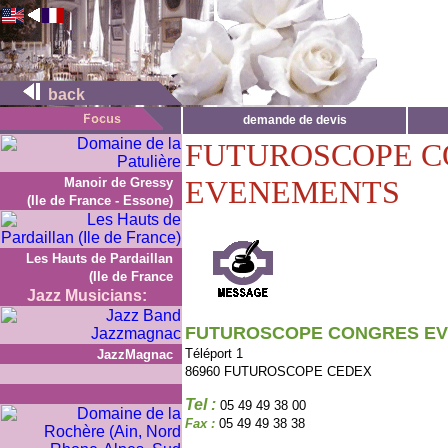
back
demande de devis
FUTUROSCOPE 
EVENEMENTS
Manoir de Gressy
(Ile de France - Essone)
Les Hauts de Pardaillan
(Ile de France
Jazz Musicians:
FUTUROSCOPE CONGRES E
Téléport 1
JazzMagnac
86960 FUTUROSCOPE CEDEX
Tel :
05 49 49 38 00
Fax :
05 49 49 38 38