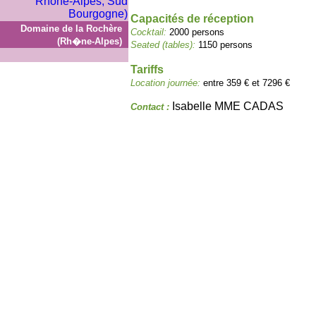
Capacités de réception
Domaine de la Rochère
Cocktail:
2000 persons
(Rh�ne-Alpes)
Seated (tables):
1150 persons
Tariffs
Location journée:
entre 359 € et 7296 €
Isabelle MME CADAS
Contact :