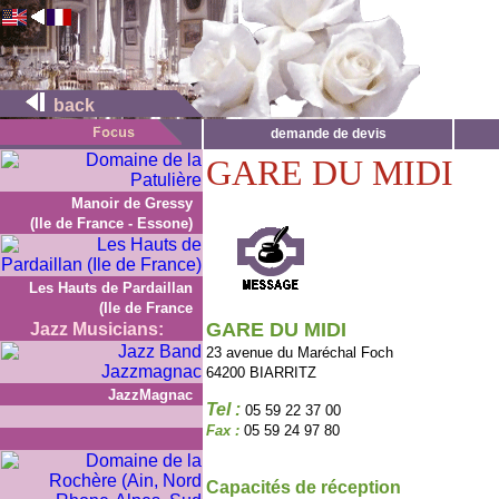
back
demande de devis
GARE DU MIDI
Manoir de Gressy
(Ile de France - Essone)
Les Hauts de Pardaillan
(Ile de France
GARE DU MIDI
Jazz Musicians:
23 avenue du Maréchal Foch
64200 BIARRITZ
JazzMagnac
Tel :
05 59 22 37 00
Fax :
05 59 24 97 80
Capacités de réception