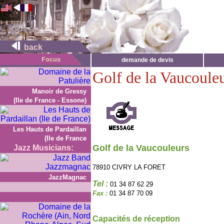
back
demande de devis
Golf de la Vaucoule
Manoir de Gressy
(Ile de France - Essone)
Les Hauts de Pardaillan
(Ile de France
Golf de la Vaucouleurs
Jazz Musicians:
78910 CIVRY LA FORET
JazzMagnac
Tel :
01 34 87 62 29
Fax :
01 34 87 70 09
Capacités de réception