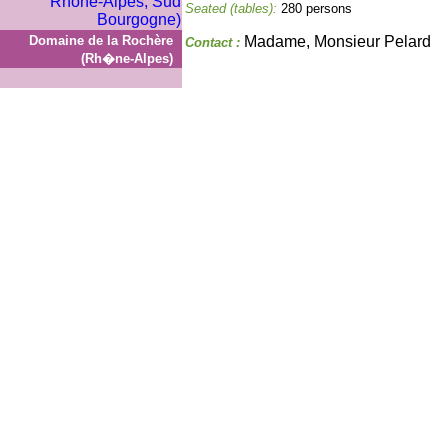
Seated (tables):
280 persons
Domaine de la Rochère
Madame, Monsieur Pelard
Contact :
(Rh�ne-Alpes)