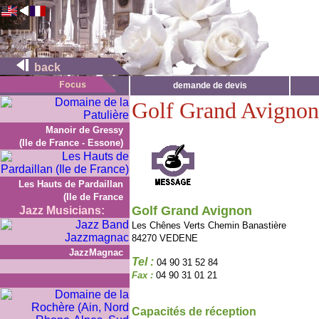
back
demande de devis
Golf Grand Avignon
Manoir de Gressy
(Ile de France - Essone)
Les Hauts de Pardaillan
(Ile de France
Golf Grand Avignon
Jazz Musicians:
Les Chênes Verts Chemin Banastière
84270 VEDENE
JazzMagnac
Tel :
04 90 31 52 84
Fax :
04 90 31 01 21
Capacités de réception