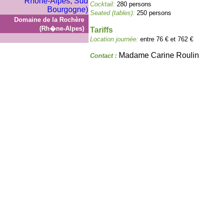
Cocktail:
280 persons
Seated (tables):
250 persons
Domaine de la Rochère
(Rh�ne-Alpes)
Tariffs
Location journée:
entre 76 € et 762 €
Madame Carine Roulin
Contact :