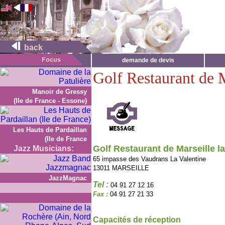
back
demande de devis
Golf Restaurant de M
Manoir de Gressy
(Ile de France - Essone)
Les Hauts de Pardaillan
(Ile de France
Golf Restaurant de Marseille la
Jazz Musicians:
65 impasse des Vaudrans La Valentine
13011 MARSEILLE
JazzMagnac
Tel :
04 91 27 12 16
Fax :
04 91 27 21 33
Capacités de réception