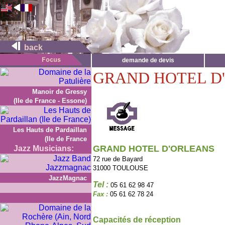
back
demande de devis
GRAND HOTEL D
Manoir de Gressy
(Ile de France - Essone)
Les Hauts de Pardaillan
(Ile de France
GRAND HOTEL D'ORLEANS
Jazz Musicians:
72 rue de Bayard
31000 TOULOUSE
JazzMagnac
Tel :
05 61 62 98 47
Fax :
05 61 62 78 24
Capacités de réception