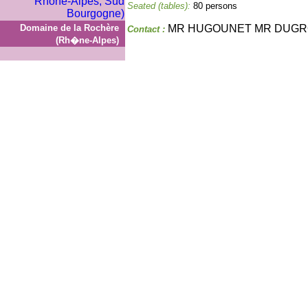
Seated (tables):
80 persons
Domaine de la Rochère
MR HUGOUNET MR DUG
Contact :
(Rh�ne-Alpes)