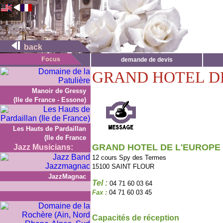
back
demande de devis
GRAND HOTEL D
Manoir de Gressy
(Ile de France - Essone)
Les Hauts de Pardaillan
(Ile de France
GRAND HOTEL DE L'EUROPE
Jazz Musicians:
12 cours Spy des Termes
15100 SAINT FLOUR
JazzMagnac
Tel :
04 71 60 03 64
Fax :
04 71 60 03 45
Capacités de réception