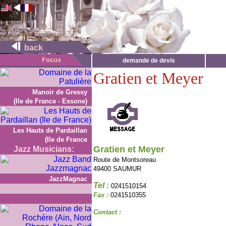
back
demande de devis
Gratien et Meyer
Manoir de Gressy
(Ile de France - Essone)
Les Hauts de Pardaillan
(Ile de France
Gratien et Meyer
Jazz Musicians:
Route de Montsoreau
49400 SAUMUR
JazzMagnac
Tel :
0241510154
Fax :
0241510355
Contact :