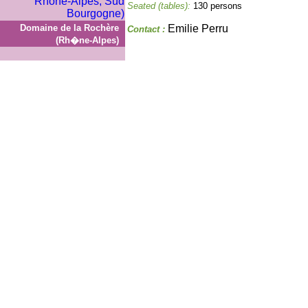
Seated (tables):
130 persons
Domaine de la Rochère
Emilie Perru
Contact :
(Rh�ne-Alpes)