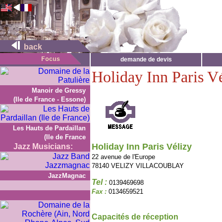
back
demande de devis
Holiday Inn Paris V
Manoir de Gressy
(Ile de France - Essone)
Les Hauts de Pardaillan
(Ile de France
Holiday Inn Paris Vélizy
Jazz Musicians:
22 avenue de l'Europe
78140 VELIZY VILLACOUBLAY
JazzMagnac
Tel :
0139469698
Fax :
0134659521
Capacités de réception