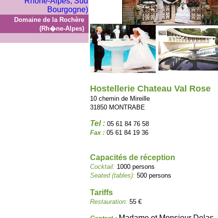
Domaine de la Rochère
(Rh�ne-Alpes)
Hostellerie Chateau Val Rose
10 chemin de Mireille
31850 MONTRABE
Tel :
05 61 84 76 58
Fax :
05 61 84 19 36
Capacités de réception
Cocktail:
1000 persons
Seated (tables):
500 persons
Tariffs
Restauration:
55 €
Madame et Monsieur Delas