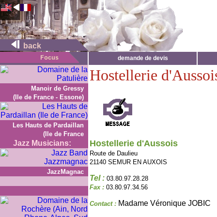
back
demande de devis
Hostellerie d'Aussoi
Manoir de Gressy
(Ile de France - Essone)
Les Hauts de Pardaillan
(Ile de France
Hostellerie d'Aussois
Jazz Musicians:
Route de Daulieu
21140 SEMUR EN AUXOIS
JazzMagnac
Tel :
03.80.97.28.28
Fax :
03.80.97.34.56
Madame Véronique JOBIC
Contact :