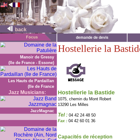
back
demande de devis
Hostellerie la Bastid
Manoir de Gressy
(Ile de France - Essone)
Les Hauts de Pardaillan
(Ile de France
Hostellerie la Bastide
Jazz Musicians:
1075, chemin du Mont Robert
13290 Les Milles
JazzMagnac
Tel :
04 42 24 48 50
Fax :
04 42 60 01 36
Capacités de réception