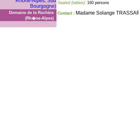
Seated (tables):
160 persons
Domaine de la Rochère
Madame Solange TRASSA
Contact :
(Rh�ne-Alpes)