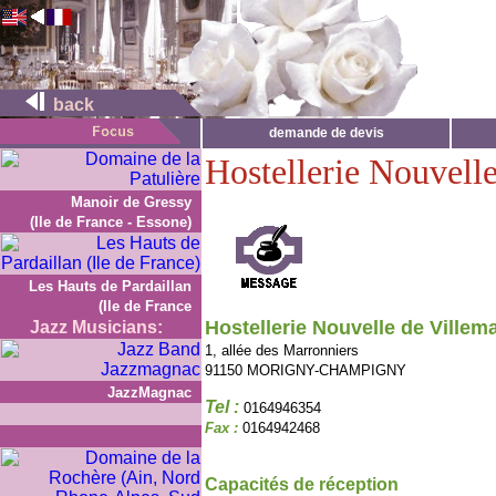
back
demande de devis
Hostellerie Nouvelle
Manoir de Gressy
(Ile de France - Essone)
Les Hauts de Pardaillan
(Ile de France
Hostellerie Nouvelle de Villema
Jazz Musicians:
1, allée des Marronniers
91150 MORIGNY-CHAMPIGNY
JazzMagnac
Tel :
0164946354
Fax :
0164942468
Capacités de réception