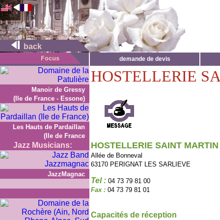
back
demande de devis
HOSTELLERIE SA
Manoir de Gressy
(Ile de France - Essone)
Les Hauts de Pardaillan
(Ile de France
HOSTELLERIE SAINT MARTIN
Jazz Musicians:
Allée de Bonneval
63170 PERIGNAT LES SARLIEVE
JazzMagnac
Tel :
04 73 79 81 00
Fax :
04 73 79 81 01
Capacités de réception