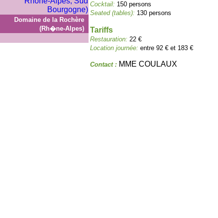
Cocktail:
150 persons
Seated (tables):
130 persons
Domaine de la Rochère
(Rh�ne-Alpes)
Tariffs
Restauration:
22 €
Location journée:
entre 92 € et 183 €
MME COULAUX
Contact :