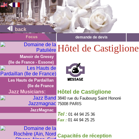
back
demande de devis
Hôtel de Castiglione
Manoir de Gressy
(Ile de France - Essone)
Les Hauts de Pardaillan
(Ile de France
Hôtel de Castiglione
Jazz Musicians:
3840 rue du Faubourg Saint Honoré
75008 PARIS
JazzMagnac
Tel :
01 44 94 25 36
Fax :
01 44 94 25 25
Capacités de réception