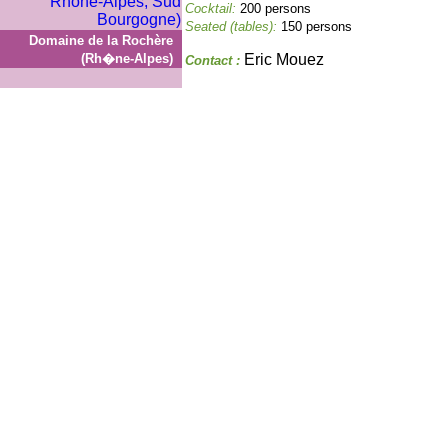
Cocktail:
200 persons
Seated (tables):
150 persons
Domaine de la Rochère
(Rh�ne-Alpes)
Eric Mouez
Contact :