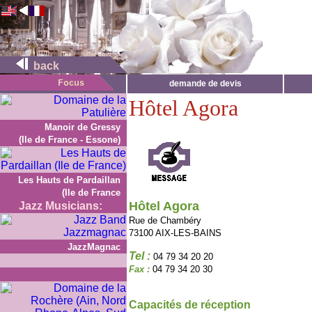
back
demande de devis
Hôtel Agora
Manoir de Gressy
(Ile de France - Essone)
Les Hauts de Pardaillan
(Ile de France
Hôtel Agora
Jazz Musicians:
Rue de Chambéry
73100 AIX-LES-BAINS
JazzMagnac
Tel :
04 79 34 20 20
Fax :
04 79 34 20 30
Capacités de réception