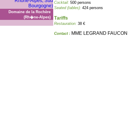
Cocktail:
500 persons
Seated (tables):
424 persons
Domaine de la Rochère
(Rh�ne-Alpes)
Tariffs
Restauration:
38 €
MME LEGRAND FAUCON
Contact :