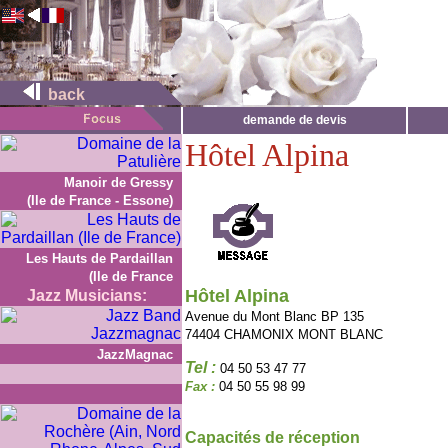
back
demande de devis
Hôtel Alpina
Manoir de Gressy
(Ile de France - Essone)
Les Hauts de Pardaillan
(Ile de France
Hôtel Alpina
Jazz Musicians:
Avenue du Mont Blanc BP 135
74404 CHAMONIX MONT BLANC
JazzMagnac
Tel :
04 50 53 47 77
Fax :
04 50 55 98 99
Capacités de réception