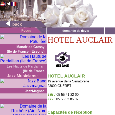
back
demande de devis
HOTEL AUCLAIR
Manoir de Gressy
(Ile de France - Essone)
Les Hauts de Pardaillan
(Ile de France
HOTEL AUCLAIR
Jazz Musicians:
19 avenue de la Sénatorerie
23000 GUERET
JazzMagnac
Tel :
05 55 41 22 00
Fax :
05 55 52 86 89
Capacités de réception