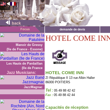
back
demande de devis
HOTEL COME IN
Manoir de Gressy
(Ile de France - Essone)
Les Hauts de Pardaillan
(Ile de France
HOTEL COME INN
Jazz Musicians:
ZI République II 13 rue Albin Haller
86000 POITIERS
JazzMagnac
Tel :
05 49 88 42 42
Fax :
05 49 88 42 44
Capacités de réception