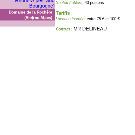
Seated (tables):
40 persons
Domaine de la Rochère
Tariffs
(Rh�ne-Alpes)
Location journée:
entre 75 € et 100 €
MR DELINEAU
Contact :