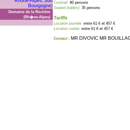
Cocktail:
90 persons
Seated (tables):
35 persons
Domaine de la Rochère
(Rh�ne-Alpes)
Tariffs
Location journée:
entre 61 € et 457 €
Location soirée:
entre 61 € et 457 €
MR DIVOVIC MR BOUILLA
Contact :