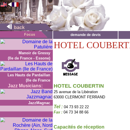
back
demande de devis
HOTEL COUBERT
Manoir de Gressy
(Ile de France - Essone)
Les Hauts de Pardaillan
(Ile de France
HOTEL COUBERTIN
Jazz Musicians:
25 avenue de la Libération
63000 CLERMONT FERRAND
JazzMagnac
Tel :
04 73 93 22 22
Fax :
04 73 34 88 66
Capacités de réception