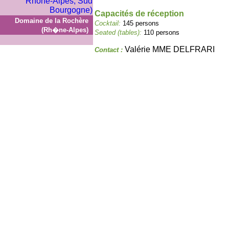
Capacités de réception
Domaine de la Rochère
Cocktail:
145 persons
(Rh�ne-Alpes)
Seated (tables):
110 persons
Valérie MME DELFRARI
Contact :