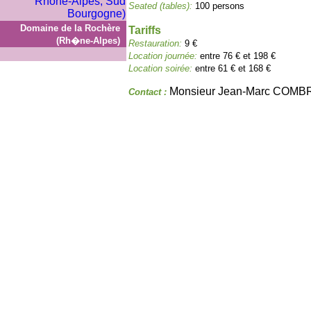
Seated (tables):
100 persons
Domaine de la Rochère
Tariffs
(Rh�ne-Alpes)
Restauration:
9 €
Location journée:
entre 76 € et 198 €
Location soirée:
entre 61 € et 168 €
Monsieur Jean-Marc COMB
Contact :