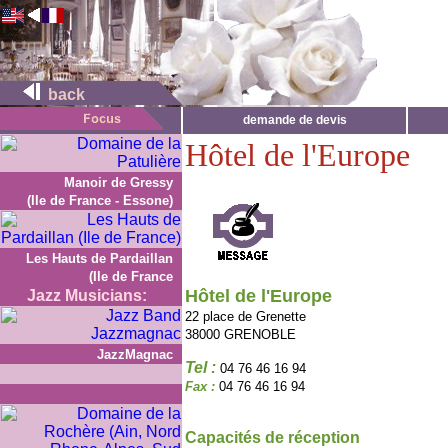
back
demande de devis
Hôtel de l'Europe
Manoir de Gressy
(Ile de France - Essone)
Les Hauts de Pardaillan
(Ile de France
Hôtel de l'Europe
Jazz Musicians:
22 place de Grenette
38000 GRENOBLE
JazzMagnac
Tel :
04 76 46 16 94
Fax :
04 76 46 16 94
Capacités de réception