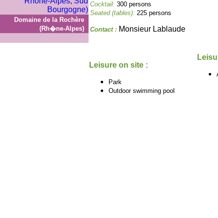
Cocktail:
300 persons
Seated (tables):
225 persons
Domaine de la Rochère
(Rh�ne-Alpes)
Monsieur Lablaude
Contact :
Leisu
Leisure on site :
Park
Outdoor swimming pool